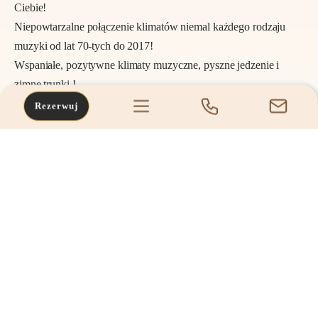
Ciebie!
Niepowtarzalne połączenie klimatów niemal każdego rodzaju
muzyki od lat 70-tych do 2017!
Wspaniałe, pozytywne klimaty muzyczne, pyszne jedzenie i
zimne trunki !
Rezerwuj
Zapisy i rezerwacje, od dziś - zadzwoń tel: 535 414 799
Wstęp tylko 20 zł ...Musicie być tam z nami!
POPRZEDNI POST
14.05.2017r. SILOS PUB
nieczynny